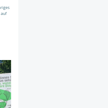
hriges
 auf