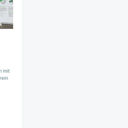
n mit
rein