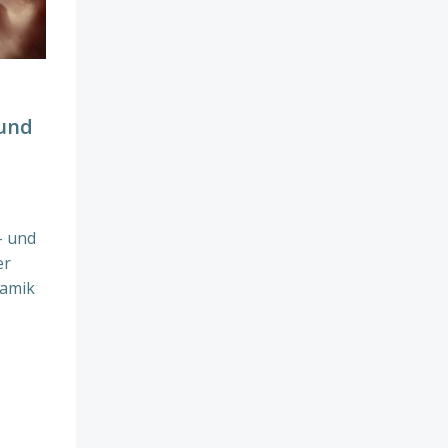
 und
- und
er
ramik