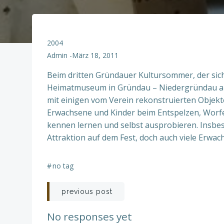
2004
Admin
-
März 18, 2011
Beim dritten Gründauer Kultursommer, der si
Heimatmuseum in Gründau – Niedergründau absp
mit einigen vom Verein rekonstruierten Objek
Erwachsene und Kinder beim Entspelzen, Worfel
kennen lernen und selbst ausprobieren. Insbe
Attraktion auf dem Fest, doch auch viele Erwac
#
no tag
Post
previous post
navigation
No responses yet