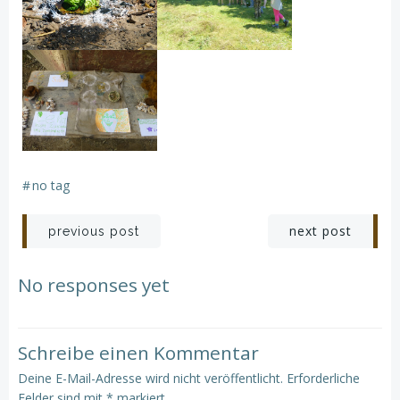
#
no tag
Post
Post
next post
previous post
navigation
navigation
No responses yet
Schreibe einen Kommentar
Deine E-Mail-Adresse wird nicht veröffentlicht.
Erforderliche
Felder sind mit
*
markiert