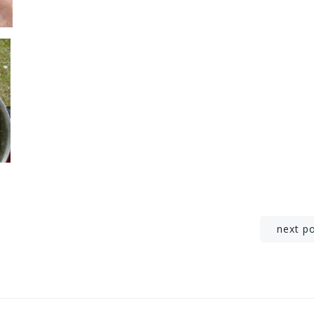
Post
next p
navigation