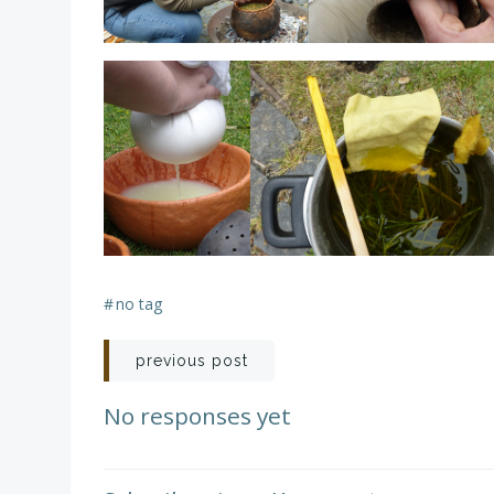
#
no tag
Post
previous post
navigation
No responses yet