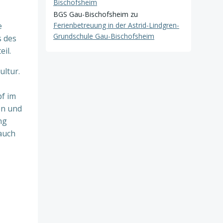
Bischofsheim
BGS Gau-Bischofsheim
zu
e
Ferienbetreuung in der Astrid-Lindgren-
Grundschule Gau-Bischofsheim
s des
il.
ultur.
pf im
en und
ng
auch