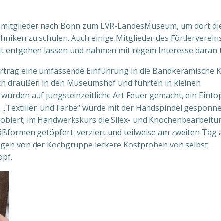
smitglieder nach Bonn zum LVR-LandesMuseum, um dort di
niken zu schulen. Auch einige Mitglieder des Förderverein
t entgehen lassen und nahmen mit regem Interesse daran te
ortrag eine umfassende Einführung in die Bandkeramische K
h draußen in den Museumshof und führten in kleinen
urden auf jungsteinzeitliche Art Feuer gemacht, ein Einto
s „Textilien und Farbe“ wurde mit der Handspindel gesponn
robiert; im Handwerkskurs die Silex- und Knochenbearbeitu
formen getöpfert, verziert und teilweise am zweiten Tag 
Tagen von der Kochgruppe leckere Kostproben von selbst
opf.